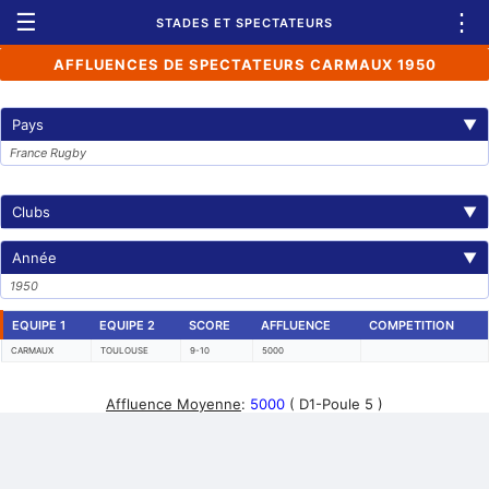
☰
⋮
STADES ET SPECTATEURS
AFFLUENCES DE SPECTATEURS CARMAUX 1950
Pays
▼
France Rugby
Clubs
▼
Année
▼
1950
EQUIPE 1
EQUIPE 2
SCORE
AFFLUENCE
COMPETITION
CARMAUX
TOULOUSE
9-10
5000
Affluence Moyenne
:
5000
( D1-Poule 5 )