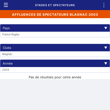
☰
⋮
STADES ET SPECTATEURS
AFFLUENCES DE SPECTATEURS BLAGNAC 2003
Pays
▼
France Rugby
Clubs
▼
Blagnac
Année
▼
2003
Pas de résultats pour cette année