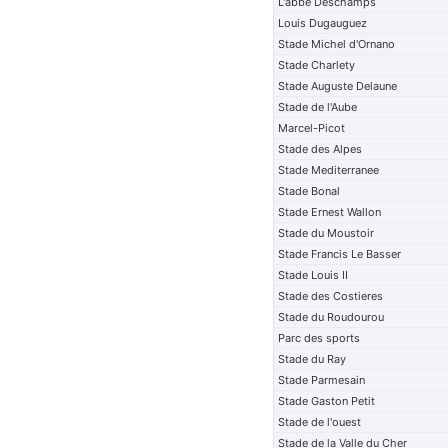
L'abbe Deschamps
Louis Dugauguez
Stade Michel d'Ornano
Stade Charlety
Stade Auguste Delaune
Stade de l'Aube
Marcel-Picot
Stade des Alpes
Stade Mediterranee
Stade Bonal
Stade Ernest Wallon
Stade du Moustoir
Stade Francis Le Basser
Stade Louis II
Stade des Costieres
Stade du Roudourou
Parc des sports
Stade du Ray
Stade Parmesain
Stade Gaston Petit
Stade de l'ouest
Stade de la Valle du Cher