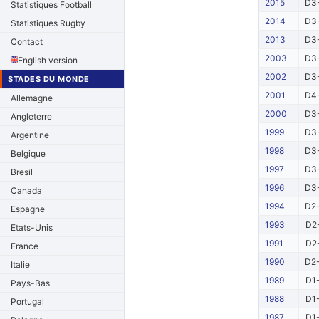
2015
D3-
Statistiques Football
2014
D3-
Statistiques Rugby
2013
D3-
Contact
2003
D3-
English version
2002
D3-
STADES DU MONDE
2001
D4-
Allemagne
2000
D3-
Angleterre
1999
D3-
Argentine
1998
D3-
Belgique
1997
D3-
Bresil
1996
D3-
Canada
1994
D2-
Espagne
1993
D2-
Etats-Unis
1991
D2-
France
1990
D2-
Italie
1989
D1-
Pays-Bas
1988
D1-
Portugal
1987
D1-