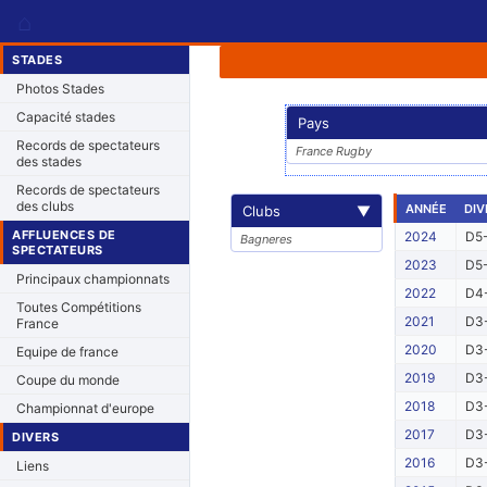
⌂
STADES
Photos Stades
Capacité stades
Pays
Records de spectateurs
France Rugby
des stades
Records de spectateurs
des clubs
ANNÉE
DIV
Clubs
▼
AFFLUENCES DE
2024
D5-
Bagneres
SPECTATEURS
2023
D5-
Principaux championnats
2022
D4-
Toutes Compétitions
2021
D3-
France
2020
D3-
Equipe de france
2019
D3-
Coupe du monde
2018
D3-
Championnat d'europe
2017
D3-
DIVERS
2016
D3-
Liens