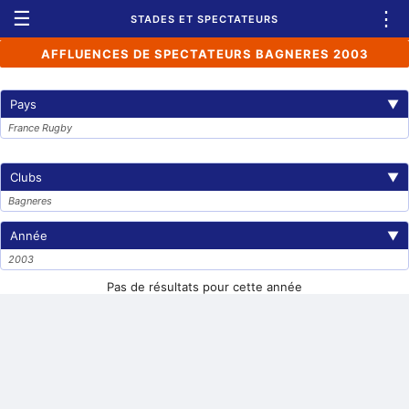
☰
⋮
STADES ET SPECTATEURS
AFFLUENCES DE SPECTATEURS BAGNERES 2003
Pays
▼
France Rugby
Clubs
▼
Bagneres
Année
▼
2003
Pas de résultats pour cette année