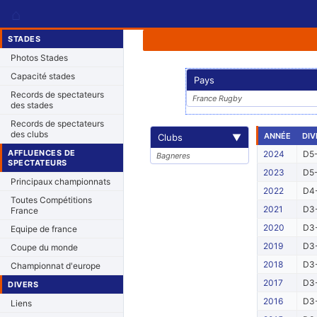
⌂
STADES
Photos Stades
Capacité stades
Pays
Records de spectateurs
France Rugby
des stades
Records de spectateurs
des clubs
ANNÉE
DIV
Clubs
▼
AFFLUENCES DE
2024
D5-
Bagneres
SPECTATEURS
2023
D5-
Principaux championnats
2022
D4-
Toutes Compétitions
2021
D3-
France
2020
D3-
Equipe de france
2019
D3-
Coupe du monde
2018
D3-
Championnat d'europe
2017
D3-
DIVERS
2016
D3-
Liens