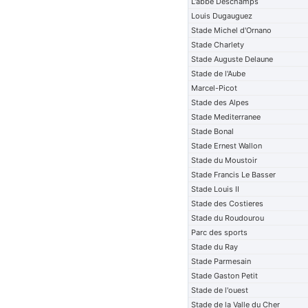
L'abbe Deschamps
Louis Dugauguez
Stade Michel d'Ornano
Stade Charlety
Stade Auguste Delaune
Stade de l'Aube
Marcel-Picot
Stade des Alpes
Stade Mediterranee
Stade Bonal
Stade Ernest Wallon
Stade du Moustoir
Stade Francis Le Basser
Stade Louis II
Stade des Costieres
Stade du Roudourou
Parc des sports
Stade du Ray
Stade Parmesain
Stade Gaston Petit
Stade de l'ouest
Stade de la Valle du Cher