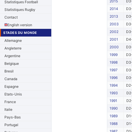
2015
D3-
Statistiques Football
2014
D3-
Statistiques Rugby
2013
D3-
Contact
2003
D3-
English version
2002
D3-
STADES DU MONDE
2001
D4-
Allemagne
2000
D3-
Angleterre
1999
D3-
Argentine
1998
D3-
Belgique
1997
D3-
Bresil
1996
D3-
Canada
1994
D2-
Espagne
1993
D2-
Etats-Unis
1991
D2-
France
1990
D2-
Italie
1989
D1-
Pays-Bas
1988
D1-
Portugal
1987
D1-