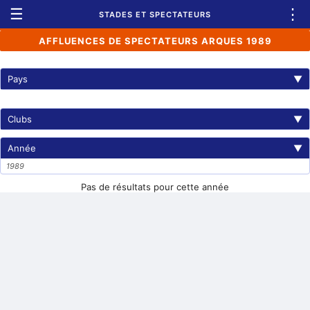
☰
⋮
STADES ET SPECTATEURS
AFFLUENCES DE SPECTATEURS ARQUES 1989
Pays
▼
Clubs
▼
Année
▼
1989
Pas de résultats pour cette année