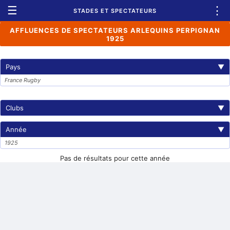
☰
⋮
STADES ET SPECTATEURS
AFFLUENCES DE SPECTATEURS ARLEQUINS PERPIGNAN
1925
Pays
▼
France Rugby
Clubs
▼
Année
▼
1925
Pas de résultats pour cette année