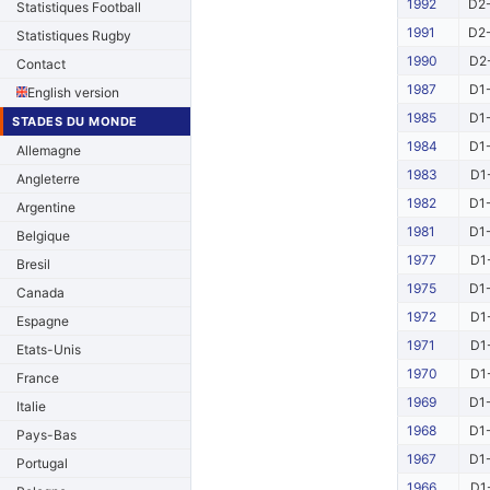
1992
D2-
Statistiques Football
1991
D2-
Statistiques Rugby
1990
D2-
Contact
1987
D1-
English version
1985
D1-
STADES DU MONDE
1984
D1-
Allemagne
1983
D1
Angleterre
1982
D1-
Argentine
1981
D1-
Belgique
1977
D1
Bresil
1975
D1-
Canada
1972
D1
Espagne
1971
D1
Etats-Unis
1970
D1
France
1969
D1-
Italie
1968
D1-
Pays-Bas
1967
D1-
Portugal
1966
D1