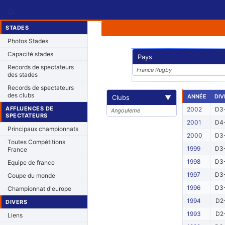
⌂
STADES
Photos Stades
Capacité stades
Pays
Records de spectateurs
France Rugby
des stades
Records de spectateurs
des clubs
ANNÉE
DIV
Clubs
▼
AFFLUENCES DE
2002
D3-
Angouleme
SPECTATEURS
2001
D4-
Principaux championnats
2000
D3-
Toutes Compétitions
1999
D3-
France
1998
D3-
Equipe de france
1997
D3-
Coupe du monde
1996
D3-
Championnat d'europe
1994
D2-
DIVERS
1993
D2-
Liens