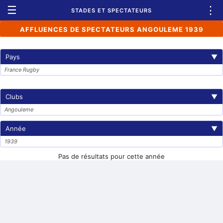
☰
⋮
STADES ET SPECTATEURS
AFFLUENCES DE SPECTATEURS ANGOULEME 1939
Pays
▼
France Rugby
Clubs
▼
Angouleme
Année
▼
1939
Pas de résultats pour cette année