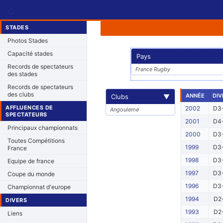
⌂
STADES
Photos Stades
Capacité stades
Pays
Records de spectateurs
France Rugby
des stades
Records de spectateurs
des clubs
ANNÉE
DIV
Clubs
▼
AFFLUENCES DE
2002
D3-
Angouleme
SPECTATEURS
2001
D4-
Principaux championnats
2000
D3-
Toutes Compétitions
1999
D3-
France
1998
D3-
Equipe de france
1997
D3-
Coupe du monde
1996
D3-
Championnat d'europe
1994
D2-
DIVERS
1993
D2-
Liens