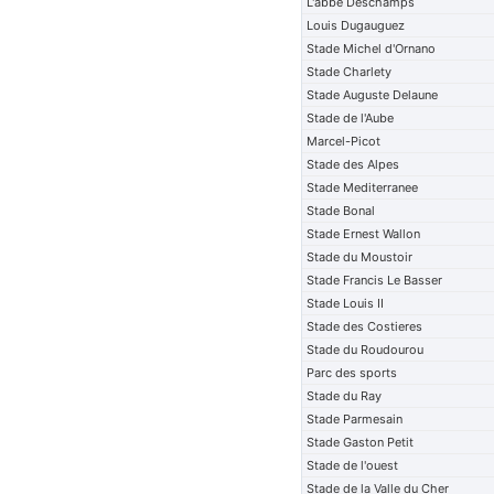
L'abbe Deschamps
Louis Dugauguez
Stade Michel d'Ornano
Stade Charlety
Stade Auguste Delaune
Stade de l'Aube
Marcel-Picot
Stade des Alpes
Stade Mediterranee
Stade Bonal
Stade Ernest Wallon
Stade du Moustoir
Stade Francis Le Basser
Stade Louis II
Stade des Costieres
Stade du Roudourou
Parc des sports
Stade du Ray
Stade Parmesain
Stade Gaston Petit
Stade de l'ouest
Stade de la Valle du Cher