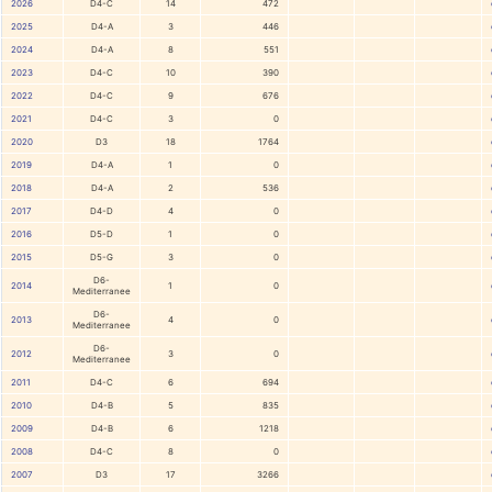
2026
D4-C
14
472
2025
D4-A
3
446
2024
D4-A
8
551
2023
D4-C
10
390
2022
D4-C
9
676
2021
D4-C
3
0
2020
D3
18
1764
2019
D4-A
1
0
2018
D4-A
2
536
2017
D4-D
4
0
2016
D5-D
1
0
2015
D5-G
3
0
D6-
2014
1
0
Mediterranee
D6-
2013
4
0
Mediterranee
D6-
2012
3
0
Mediterranee
2011
D4-C
6
694
2010
D4-B
5
835
2009
D4-B
6
1218
2008
D4-C
8
0
2007
D3
17
3266