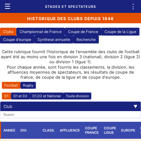
☰
⋮
STADES ET SPECTATEURS
HISTORIQUE DES CLUBS DEPUIS 1946
Clubs
Championnat de France
Coupe de France
Coupe de la Ligue
Coupe d'europe
Synthese annuelle
Recherche
Cette rubrique fournit l'historique de l'ensemble des clubs de football
ayant été au moins une fois en division 3 (national), division 2 (ligue 2)
ou division 1 (ligue 1).
Pour chaque année, sont fournis les classements, la division, les
affluences moyennes de spectateurs, les résultats de coupe de
france, de coupe de la ligue et de coupe d'europe.
Football
Rugby
D1
D1 et D2
D1,D2 et National
Toute division
Club
▼
Toulon
COUPE
COUPE
ANNEE
DIV.
CLASS.
AFFLUENCE
EUROPE
FRANCE
LIGUE