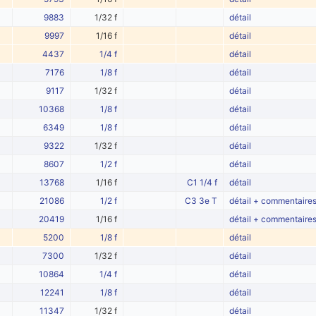
9883
1/32 f
détail
9997
1/16 f
détail
4437
1/4 f
détail
7176
1/8 f
détail
9117
1/32 f
détail
10368
1/8 f
détail
6349
1/8 f
détail
9322
1/32 f
détail
8607
1/2 f
détail
13768
1/16 f
C1 1/4 f
détail
21086
1/2 f
C3 3e T
détail + commentaire
20419
1/16 f
détail + commentaire
5200
1/8 f
détail
7300
1/32 f
détail
10864
1/4 f
détail
12241
1/8 f
détail
11347
1/32 f
détail