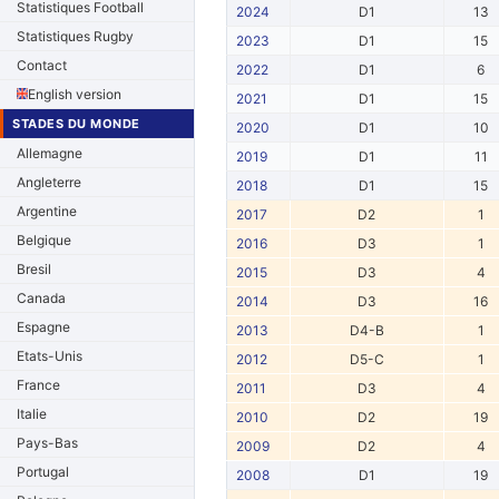
Statistiques Football
2024
D1
13
Statistiques Rugby
2023
D1
15
Contact
2022
D1
6
English version
2021
D1
15
STADES DU MONDE
2020
D1
10
Allemagne
2019
D1
11
Angleterre
2018
D1
15
Argentine
2017
D2
1
Belgique
2016
D3
1
Bresil
2015
D3
4
Canada
2014
D3
16
Espagne
2013
D4-B
1
Etats-Unis
2012
D5-C
1
France
2011
D3
4
Italie
2010
D2
19
Pays-Bas
2009
D2
4
Portugal
2008
D1
19