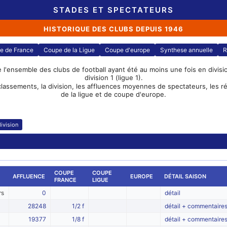
STADES ET SPECTATEURS
HISTORIQUE DES CLUBS DEPUIS 1946
e de France
Coupe de la Ligue
Coupe d'europe
Synthese annuelle
R
e l'ensemble des clubs de football ayant été au moins une fois en division
division 1 (ligue 1).
classements, la division, les affluences moyennes de spectateurs, les 
de la ligue et de coupe d'europe.
ivision
COUPE
COUPE
AFFLUENCE
EUROPE
DÉTAIL SAISON
FRANCE
LIGUE
rs
0
détail
28248
1/2 f
détail + commentaire
19377
1/8 f
détail + commentaire