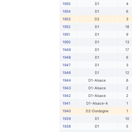
1955
D1
4
1954
D1
6
1953
D2
3
1952
D1
18
1951
D1
9
1950
D1
13
1949
D1
17
1948
D1
6
1947
D1
3
1946
D1
12
1944
D1-Alsace
6
1943
D1-Alsace
2
1942
D1-Alsace
2
1941
D1-Alsace-A
1
1940
D2-Dordogne
1
1939
D1
10
1938
D1
5