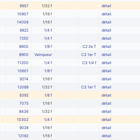
8957
1/32 f
détail
10907
1/16 f
détail
14008
1/16 f
détail
6822
1/4 f
détail
7250
1/4 f
détail
8600
1/8 f
C2 2e T
détail
8900
Vainqueur
C3 1er T
détail
11200
1/4 f
C3 1/4 f
détail
10601
1/8 f
détail
9274
1/16 f
détail
12088
1/32 f
C3 1er T
détail
8392
1/8 f
détail
7075
1/16 f
détail
8436
1/32 f
détail
10302
1/4 f
détail
9028
1/16 f
détail
12182
1/16 f
détail