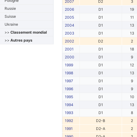
Pologne
2007
D2
3
Russie
2006
D1
19
Suisse
2005
D1
11
Ukraine
2004
D1
13
>>
Classement mondial
2003
D1
13
>>
Autres pays
2002
D2
2
2001
D1
18
2000
D1
9
1999
D1
12
1998
D1
13
1997
D1
9
1996
D1
9
1995
D1
10
1994
D1
13
1993
D1
8
1992
D2-B
2
1991
D2-A
2
1990
D2-A
2