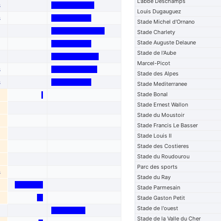
L'abbe Deschamps
s
Louis Dugauguez
s
Stade Michel d'Ornano
Stade Charlety
Stade Auguste Delaune
Stade de l'Aube
Marcel-Picot
s
Stade des Alpes
s
Stade Mediterranee
Stade Bonal
Stade Ernest Wallon
Stade du Moustoir
Stade Francis Le Basser
Stade Louis II
Stade des Costieres
Stade du Roudourou
Parc des sports
s
Stade du Ray
Stade Parmesain
Stade Gaston Petit
Stade de l'ouest
Stade de la Valle du Cher