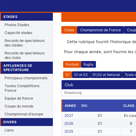
⌂
STADES
Photos Stades
Clubs
Championnat de France
Coup
Capacité stades
Records de spectateurs
Cette rubrique fournit l'historique d
des stades
Pour chaque année, sont fournis les 
Records de spectateurs
des clubs
Football
Rugby
AFFLUENCES DE
SPECTATEURS
D1
D1 et D2
D1,D2 et National
Toute d
Principaux championnats
Club
Toutes Compétitions
France
Strasbourg
Equipe de france
ANNEE
DIV.
CLASS.
Coupe du monde
Championnat d'europe
2027
D1
En cou
DIVERS
2026
D1
8
Liens
2025
D1
7