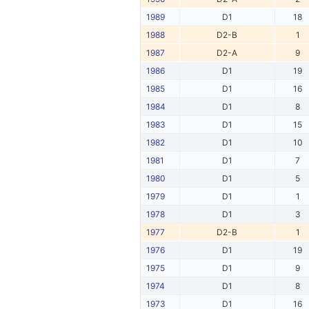
1989
D1
18
1988
D2-B
1
1987
D2-A
9
1986
D1
19
1985
D1
16
1984
D1
8
1983
D1
15
1982
D1
10
1981
D1
7
1980
D1
5
1979
D1
1
1978
D1
3
1977
D2-B
1
1976
D1
19
1975
D1
9
1974
D1
8
1973
D1
16