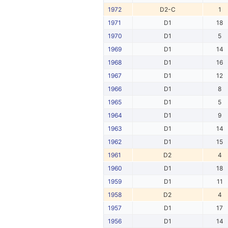
1972
D2-C
1
1971
D1
18
1970
D1
5
1969
D1
14
1968
D1
16
1967
D1
12
1966
D1
8
1965
D1
5
1964
D1
9
1963
D1
14
1962
D1
15
1961
D2
4
1960
D1
18
1959
D1
11
1958
D2
4
1957
D1
17
1956
D1
14