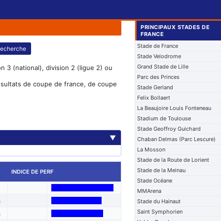
PRINCIPAUX STADES DE
FRANCE
Stade de France
echerche
Stade Velodrome
Grand Stade de Lille
 3 (national), division 2 (ligue 2) ou
Parc des Princes
résultats de coupe de france, de coupe
Stade Gerland
Felix Bollaert
La Beaujoire Louis Fonteneau
Stadium de Toulouse
Stade Geoffroy Guichard
▼
Chaban Delmas (Parc Lescure)
La Mosson
Stade de la Route de Lorient
Stade de la Meinau
INDICE DE PERF
Stade Océane
MMArena
s
Stade du Hainaut
Saint Symphorien
s