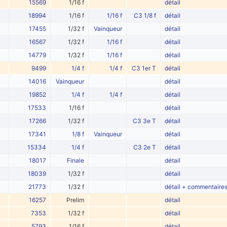
15569
1/16 f
détail
18994
1/16 f
1/16 f
C3 1/8 f
détail
17455
1/32 f
Vainqueur
détail
16567
1/32 f
1/16 f
détail
14779
1/32 f
1/16 f
détail
9499
1/4 f
1/4 f
C3 1er T
détail
14016
Vainqueur
détail
19852
1/4 f
1/4 f
détail
17533
1/16 f
détail
17266
1/32 f
C3 3e T
détail
17341
1/8 f
Vainqueur
détail
15334
1/4 f
C3 2e T
détail
18017
Finale
détail
18039
1/32 f
détail
21773
1/32 f
détail + commentaire
16257
Prelim
détail
7353
1/32 f
détail
5793
1/16 f
détail