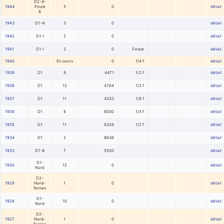
D2-A-
1944
Poule
5
0
détail
B
1943
D1-N
3
0
détail
1942
D1-I
2
0
détail
1941
D1-I
2
0
Finale
détail
1940
En cours
0
1/4 f
détail
1939
D1
9
4471
1/2 f
détail
1938
D1
12
4764
1/2 f
détail
1937
D1
11
4333
1/8 f
détail
1936
D1
8
6000
1/4 f
détail
1935
D1
11
6326
1/2 f
détail
1934
D1
2
8636
détail
1933
D1-B
7
5500
détail
D1-
1930
12
0
détail
Nord
D2-
1929
Nord-
1
0
détail
Terrien
D1-
1928
10
0
détail
Nord
D2-
1927
Nord-
1
0
détail