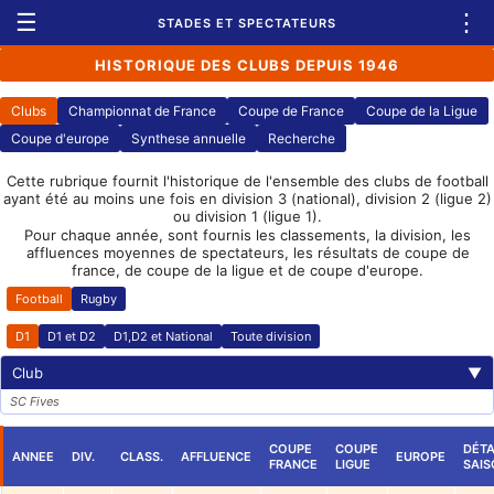
☰
⋮
STADES ET SPECTATEURS
HISTORIQUE DES CLUBS DEPUIS 1946
Clubs
Championnat de France
Coupe de France
Coupe de la Ligue
Coupe d'europe
Synthese annuelle
Recherche
Cette rubrique fournit l'historique de l'ensemble des clubs de football
ayant été au moins une fois en division 3 (national), division 2 (ligue 2)
ou division 1 (ligue 1).
Pour chaque année, sont fournis les classements, la division, les
affluences moyennes de spectateurs, les résultats de coupe de
france, de coupe de la ligue et de coupe d'europe.
Football
Rugby
D1
D1 et D2
D1,D2 et National
Toute division
Club
▼
SC Fives
COUPE
COUPE
DÉTA
ANNEE
DIV.
CLASS.
AFFLUENCE
EUROPE
FRANCE
LIGUE
SAIS