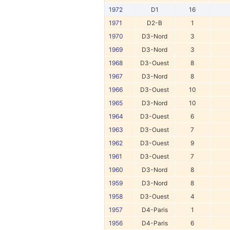
1972
D1
16
1971
D2-B
1
1970
D3-Nord
3
1969
D3-Nord
3
1968
D3-Ouest
8
1967
D3-Nord
8
1966
D3-Ouest
10
1965
D3-Nord
10
1964
D3-Ouest
6
1963
D3-Ouest
7
1962
D3-Ouest
9
1961
D3-Ouest
7
1960
D3-Nord
8
1959
D3-Nord
8
1958
D3-Ouest
4
1957
D4-Paris
1
1956
D4-Paris
6