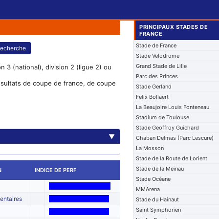
PRINCIPAUX STADES DE
FRANCE
Stade de France
echerche
Stade Velodrome
Grand Stade de Lille
 3 (national), division 2 (ligue 2) ou
Parc des Princes
résultats de coupe de france, de coupe
Stade Gerland
Felix Bollaert
La Beaujoire Louis Fonteneau
Stadium de Toulouse
Stade Geoffroy Guichard
▼
Chaban Delmas (Parc Lescure)
La Mosson
Stade de la Route de Lorient
Stade de la Meinau
N
INDICE DE PERF
Stade Océane
MMArena
entaires
Stade du Hainaut
Saint Symphorien