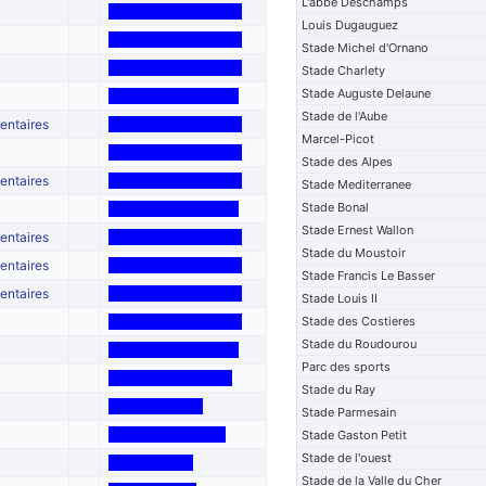
L'abbe Deschamps
Louis Dugauguez
Stade Michel d'Ornano
Stade Charlety
Stade Auguste Delaune
Stade de l'Aube
entaires
Marcel-Picot
Stade des Alpes
entaires
Stade Mediterranee
Stade Bonal
Stade Ernest Wallon
entaires
Stade du Moustoir
entaires
Stade Francis Le Basser
entaires
Stade Louis II
Stade des Costieres
Stade du Roudourou
Parc des sports
Stade du Ray
Stade Parmesain
Stade Gaston Petit
Stade de l'ouest
Stade de la Valle du Cher