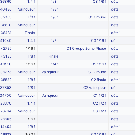
36360
1/4 f
1/8 f
C3 1/8 f
détail
40486
Vainqueur
1/8 f
détail
35369
1/8 f
1/8 f
C1 Groupe
détail
38810
Vainqueur
détail
38481
Finale
détail
41040
1/4 f
1/2 f
C3 1/16 f
détail
42759
1/16 f
C1 Groupe 2eme Phase
détail
43185
1/8 f
Finale
détail
40910
1/16 f
1/4 f
C2 1/16 f
détail
36723
Vainqueur
Vainqueur
C1 Groupe
détail
35582
1/8 f
C2 finale
détail
37353
1/8 f
C2 vainqueur
détail
34700
Vainqueur
Vainqueur
C1 1/2 f
détail
28370
1/4 f
C2 1/2 f
détail
26704
Vainqueur
C3 1/2 f
détail
26606
1/16 f
détail
14454
1/8 f
détail
16923
1/32 f
C3 1/16 f
détail