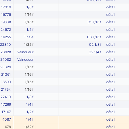
17319
1/8 f
détail
19775
1/16 f
détail
19838
1/16 f
C1 1/16 f
détail
24572
1/2 f
détail
16255
Finale
C3 1/16 f
détail
23840
1/32 f
C2 1/8 f
détail
23928
Vainqueur
C2 1/4 f
détail
24082
Vainqueur
détail
23329
1/16 f
détail
21361
1/16 f
détail
18590
1/16 f
détail
21754
1/16 f
détail
22410
1/8 f
détail
17269
1/4 f
détail
17167
1/2 f
détail
4087
1/4 f
détail
679
1/32 f
détail