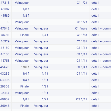
47318
Vainqueur
C1 1/2 f
détail
46182
1/8 f
détail
41589
1/8 f
détail
0
Vainqueur
C1 1/2 f
détail
47542
Vainqueur
Vainqueur
C1 finale
détail + comm
46911
Finale
1/4 f
C1 1/8 f
détail
46929
Vainqueur
Vainqueur
C1 1/8 f
détail + comm
45160
Vainqueur
Vainqueur
C1 1/4 f
détail
46160
Vainqueur
Vainqueur
C1 1/4 f
détail + comm
45758
Vainqueur
Vainqueur
C1 1/4 f
détail + comm
45420
1/16 f
Vainqueur
C1 1/4 f
détail + comm
43235
1/4 f
1/4 f
C1 1/4 f
détail
43005
1/4 f
1/8 f
détail
29302
Finale
1/2 f
détail
35114
Vainqueur
1/8 f
détail
40902
1/8 f
1/2 f
C3 1/4 f
détail
36946
Finale
Vainqueur
détail