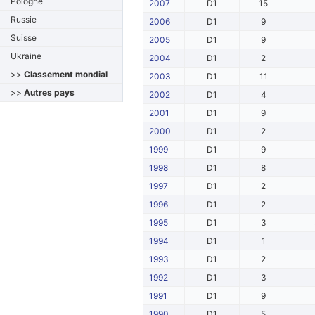
Pologne
2007
D1
15
Russie
2006
D1
9
Suisse
2005
D1
9
Ukraine
2004
D1
2
>>
Classement mondial
2003
D1
11
>>
Autres pays
2002
D1
4
2001
D1
9
2000
D1
2
1999
D1
9
1998
D1
8
1997
D1
2
1996
D1
2
1995
D1
3
1994
D1
1
1993
D1
2
1992
D1
3
1991
D1
9
1990
D1
5