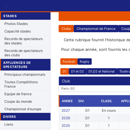
⌂
STADES
Photos Stades
Clubs
Championnat de France
Coup
Capacité stades
Records de spectateurs
Cette rubrique fournit l'historique d
des stades
Pour chaque année, sont fournis les 
Records de spectateurs
des clubs
Football
Rugby
AFFLUENCES DE
SPECTATEURS
D1
D1 et D2
D1,D2 et National
Toute d
Principaux championnats
Club
Toutes Compétitions
France
Paris-SG
Equipe de france
ANNEE
DIV.
CLASS.
AFFL
Coupe du monde
Championnat d'europe
2027
D1
En cours
DIVERS
2026
D1
1
Liens
2025
D1
1