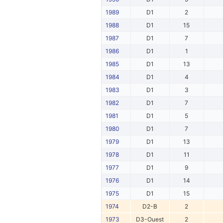
1989
D1
2
1988
D1
15
1987
D1
7
1986
D1
1
1985
D1
13
1984
D1
4
1983
D1
3
1982
D1
7
1981
D1
5
1980
D1
7
1979
D1
13
1978
D1
11
1977
D1
9
1976
D1
14
1975
D1
15
1974
D2-B
2
1973
D3-Ouest
2