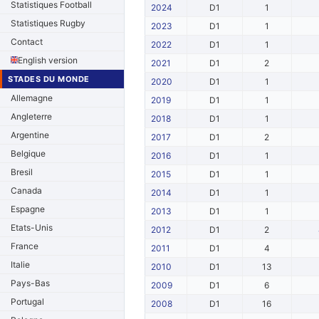
Statistiques Football
2024
D1
1
Statistiques Rugby
2023
D1
1
Contact
2022
D1
1
English version
2021
D1
2
STADES DU MONDE
2020
D1
1
Allemagne
2019
D1
1
Angleterre
2018
D1
1
Argentine
2017
D1
2
Belgique
2016
D1
1
Bresil
2015
D1
1
Canada
2014
D1
1
Espagne
2013
D1
1
Etats-Unis
2012
D1
2
France
2011
D1
4
Italie
2010
D1
13
Pays-Bas
2009
D1
6
Portugal
2008
D1
16