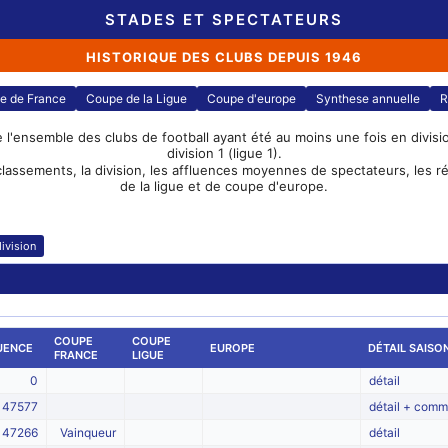
STADES ET SPECTATEURS
HISTORIQUE DES CLUBS DEPUIS 1946
e de France
Coupe de la Ligue
Coupe d'europe
Synthese annuelle
R
e l'ensemble des clubs de football ayant été au moins une fois en division
division 1 (ligue 1).
classements, la division, les affluences moyennes de spectateurs, les 
de la ligue et de coupe d'europe.
ivision
COUPE
COUPE
UENCE
EUROPE
DÉTAIL SAISO
FRANCE
LIGUE
0
détail
47577
détail + comm
47266
Vainqueur
détail