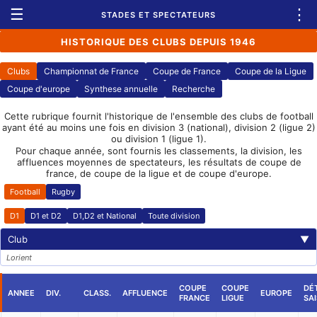
☰
⋮
STADES ET SPECTATEURS
HISTORIQUE DES CLUBS DEPUIS 1946
Clubs
Championnat de France
Coupe de France
Coupe de la Ligue
Coupe d'europe
Synthese annuelle
Recherche
Cette rubrique fournit l'historique de l'ensemble des clubs de football
ayant été au moins une fois en division 3 (national), division 2 (ligue 2)
ou division 1 (ligue 1).
Pour chaque année, sont fournis les classements, la division, les
affluences moyennes de spectateurs, les résultats de coupe de
france, de coupe de la ligue et de coupe d'europe.
Football
Rugby
D1
D1 et D2
D1,D2 et National
Toute division
Club
▼
Lorient
COUPE
COUPE
DÉT
ANNEE
DIV.
CLASS.
AFFLUENCE
EUROPE
FRANCE
LIGUE
SA