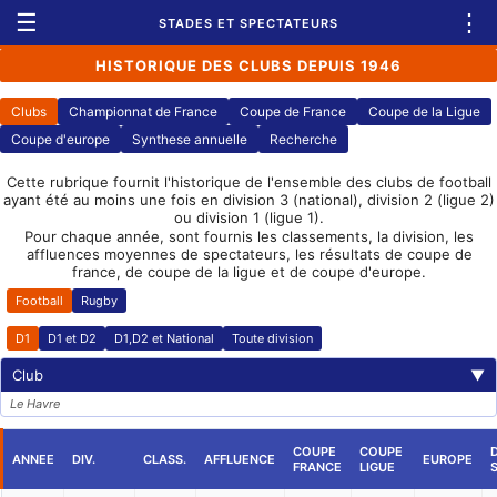
☰
⋮
STADES ET SPECTATEURS
HISTORIQUE DES CLUBS DEPUIS 1946
Clubs
Championnat de France
Coupe de France
Coupe de la Ligue
Coupe d'europe
Synthese annuelle
Recherche
Cette rubrique fournit l'historique de l'ensemble des clubs de football
ayant été au moins une fois en division 3 (national), division 2 (ligue 2)
ou division 1 (ligue 1).
Pour chaque année, sont fournis les classements, la division, les
affluences moyennes de spectateurs, les résultats de coupe de
france, de coupe de la ligue et de coupe d'europe.
Football
Rugby
D1
D1 et D2
D1,D2 et National
Toute division
Club
▼
Le Havre
COUPE
COUPE
ANNEE
DIV.
CLASS.
AFFLUENCE
EUROPE
FRANCE
LIGUE