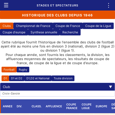
☰
⋮
STADES ET SPECTATEURS
HISTORIQUE DES CLUBS DEPUIS 1946
Clubs
Championnat de France
Coupe de France
Coupe de la Ligue
Coupe d'europe
Synthese annuelle
Recherche
Cette rubrique fournit l'historique de l'ensemble des clubs de football
ayant été au moins une fois en division 3 (national), division 2 (ligue 2)
ou division 1 (ligue 1).
Pour chaque année, sont fournis les classements, la division, les
affluences moyennes de spectateurs, les résultats de coupe de
france, de coupe de la ligue et de coupe d'europe.
Football
Rugby
D1
D1 et D2
D1,D2 et National
Toute division
Club
▼
Croix-Savoie
COUPE
COUPE
DÉ
ANNEE
DIV.
CLASS.
AFFLUENCE
EUROPE
FRANCE
LIGUE
SA