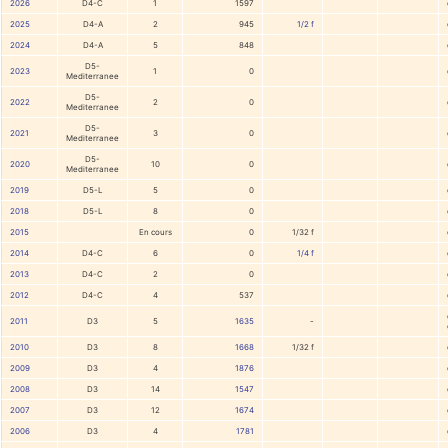
2026
D4-C
1
1597
2025
D4-A
2
945
1/2 f
2024
D4-A
5
848
D5-
2023
1
0
Mediterranee
D5-
2022
2
0
Mediterranee
D5-
2021
3
0
Mediterranee
D5-
2020
10
0
Mediterranee
2019
D5-L
5
0
2018
D5-L
8
0
2015
En cours
0
1/32 f
2014
D4-C
6
0
1/4 f
2013
D4-C
2
0
2012
D4-C
4
537
2011
D3
5
1635
-
2010
D3
8
1668
1/32 f
2009
D3
4
1876
2008
D3
14
1547
2007
D3
12
1674
2006
D3
4
1781