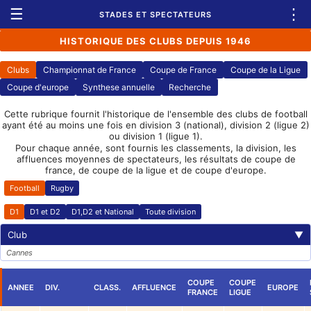
☰
⋮
STADES ET SPECTATEURS
HISTORIQUE DES CLUBS DEPUIS 1946
Clubs
Championnat de France
Coupe de France
Coupe de la Ligue
Coupe d'europe
Synthese annuelle
Recherche
Cette rubrique fournit l'historique de l'ensemble des clubs de football
ayant été au moins une fois en division 3 (national), division 2 (ligue 2)
ou division 1 (ligue 1).
Pour chaque année, sont fournis les classements, la division, les
affluences moyennes de spectateurs, les résultats de coupe de
france, de coupe de la ligue et de coupe d'europe.
Football
Rugby
D1
D1 et D2
D1,D2 et National
Toute division
Club
▼
Cannes
COUPE
COUPE
ANNEE
DIV.
CLASS.
AFFLUENCE
EUROPE
FRANCE
LIGUE