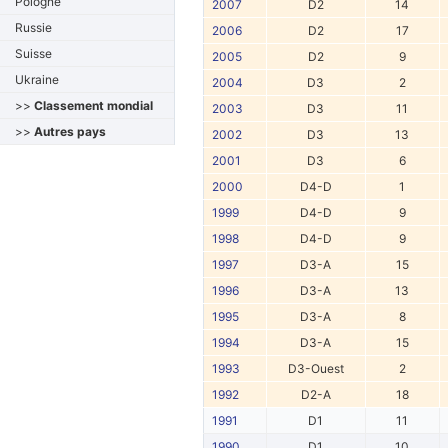
Pologne
2007
D2
14
Russie
2006
D2
17
Suisse
2005
D2
9
Ukraine
2004
D3
2
>>
Classement mondial
2003
D3
11
>>
Autres pays
2002
D3
13
2001
D3
6
2000
D4-D
1
1999
D4-D
9
1998
D4-D
9
1997
D3-A
15
1996
D3-A
13
1995
D3-A
8
1994
D3-A
15
1993
D3-Ouest
2
1992
D2-A
18
1991
D1
11
1990
D1
10