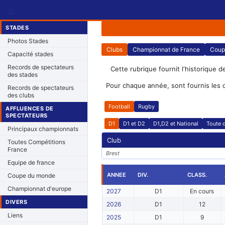
⌂
STADES
Photos Stades
Clubs
Championnat de France
Coup
Capacité stades
Records de spectateurs
Cette rubrique fournit l'historique d
des stades
Pour chaque année, sont fournis les 
Records de spectateurs
des clubs
Football
Rugby
AFFLUENCES DE
SPECTATEURS
D1
D1 et D2
D1,D2 et National
Toute d
Principaux championnats
Club
Toutes Compétitions
France
Brest
Equipe de france
ANNEE
DIV.
CLASS.
Coupe du monde
Championnat d'europe
2027
D1
En cours
DIVERS
2026
D1
12
Liens
2025
D1
9