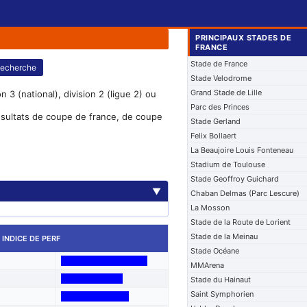
PRINCIPAUX STADES DE
FRANCE
Stade de France
echerche
Stade Velodrome
Grand Stade de Lille
 3 (national), division 2 (ligue 2) ou
Parc des Princes
résultats de coupe de france, de coupe
Stade Gerland
Felix Bollaert
La Beaujoire Louis Fonteneau
Stadium de Toulouse
Stade Geoffroy Guichard
▼
Chaban Delmas (Parc Lescure)
La Mosson
Stade de la Route de Lorient
Stade de la Meinau
INDICE DE PERF
Stade Océane
MMArena
Stade du Hainaut
Saint Symphorien