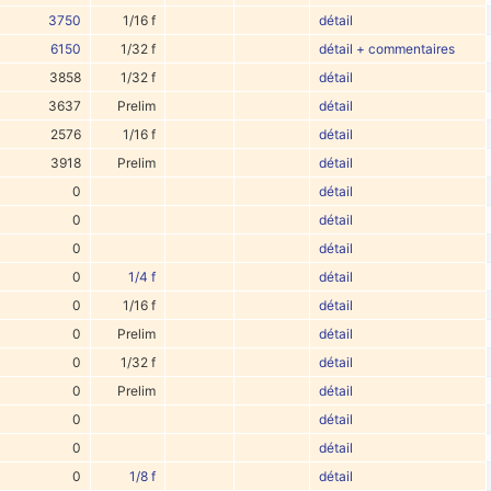
3750
1/16 f
détail
6150
1/32 f
détail + commentaires
3858
1/32 f
détail
3637
Prelim
détail
2576
1/16 f
détail
3918
Prelim
détail
0
détail
0
détail
0
détail
0
1/4 f
détail
0
1/16 f
détail
0
Prelim
détail
0
1/32 f
détail
0
Prelim
détail
0
détail
0
détail
0
1/8 f
détail