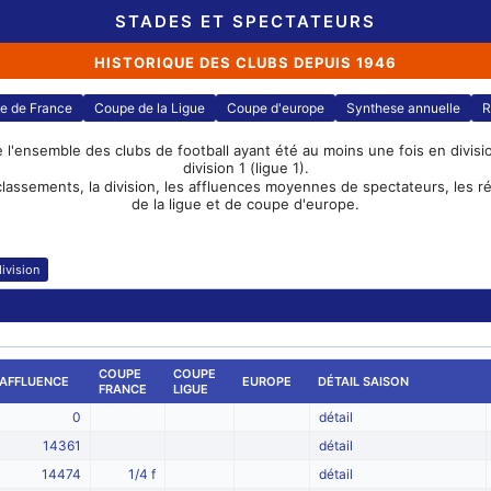
STADES ET SPECTATEURS
HISTORIQUE DES CLUBS DEPUIS 1946
e de France
Coupe de la Ligue
Coupe d'europe
Synthese annuelle
R
e l'ensemble des clubs de football ayant été au moins une fois en division
division 1 (ligue 1).
classements, la division, les affluences moyennes de spectateurs, les 
de la ligue et de coupe d'europe.
ivision
COUPE
COUPE
AFFLUENCE
EUROPE
DÉTAIL SAISON
FRANCE
LIGUE
0
détail
14361
détail
14474
1/4 f
détail