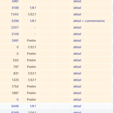
5961
détail
6189
1/8 f
détail
7340
1/32 f
détail
5299
1/8 f
détail + commentaires
2307
-
détail
2149
-
détail
3991
Prelim
détail
0
1/32 f
détail
0
Prelim
détail
530
Prelim
détail
797
Prelim
détail
831
1/32 f
détail
1225
1/32 f
détail
1754
Prelim
détail
1897
Prelim
détail
0
Prelim
détail
9468
1/8 f
détail
8369
1/16 f
détail