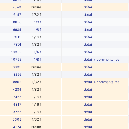
7343
Prelim
détail
6147
1/32 f
détail
8028
1/8 f
détail
6984
1/8 f
détail
8119
1/16 f
détail
7891
1/32 f
détail
10352
1/4 f
détail
10795
1/8 f
détail + commentaires
8039
Prelim
détail
8296
1/32 f
détail
8802
1/32 f
détail + commentaires
4284
1/32 f
détail
5165
1/16 f
détail
4317
1/16 f
détail
3765
1/16 f
détail
3308
1/32 f
détail
4274
Prelim
détail