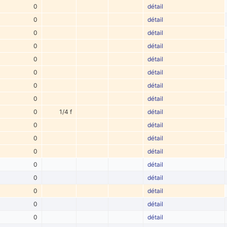
0
détail
0
détail
0
détail
0
détail
0
détail
0
détail
0
détail
0
détail
0
1/4 f
détail
0
détail
0
détail
0
détail
0
détail
0
détail
0
détail
0
détail
0
détail