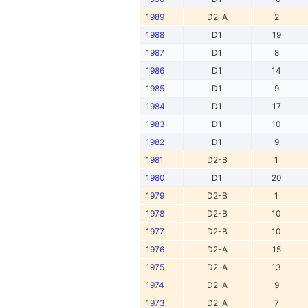
1989
D2-A
2
1988
D1
19
1987
D1
8
1986
D1
14
1985
D1
9
1984
D1
17
1983
D1
10
1982
D1
9
1981
D2-B
1
1980
D1
20
1979
D2-B
1
1978
D2-B
10
1977
D2-B
10
1976
D2-A
15
1975
D2-A
13
1974
D2-A
9
1973
D2-A
7