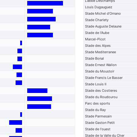
L'abbe Deschamps
Louis Dugauguez
Stade Michel d'Ornano
Stade Charlety
Stade Auguste Delaune
Stade de l'Aube
Marcel-Picot
Stade des Alpes
Stade Mediterranee
Stade Bonal
Stade Ernest Wallon
Stade du Moustoir
Stade Francis Le Basser
Stade Louis II
Stade des Costieres
Stade du Roudourou
Parc des sports
Stade du Ray
Stade Parmesain
Stade Gaston Petit
Stade de l'ouest
Stade de la Valle du Cher