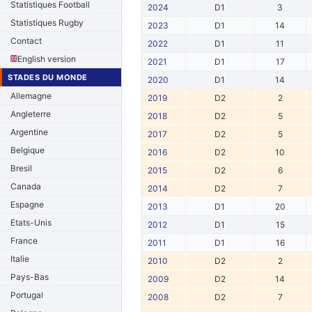
Statistiques Football
2024
D1
3
Statistiques Rugby
2023
D1
14
Contact
2022
D1
11
English version
2021
D1
17
STADES DU MONDE
2020
D1
14
Allemagne
2019
D2
2
Angleterre
2018
D2
5
Argentine
2017
D2
5
Belgique
2016
D2
10
Bresil
2015
D2
6
Canada
2014
D2
7
Espagne
2013
D1
20
Etats-Unis
2012
D1
15
France
2011
D1
16
Italie
2010
D2
2
Pays-Bas
2009
D2
14
Portugal
2008
D2
7