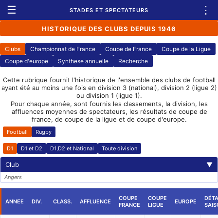
☰
⋮
STADES ET SPECTATEURS
HISTORIQUE DES CLUBS DEPUIS 1946
Clubs
Championnat de France
Coupe de France
Coupe de la Ligue
Coupe d'europe
Synthese annuelle
Recherche
Cette rubrique fournit l'historique de l'ensemble des clubs de football
ayant été au moins une fois en division 3 (national), division 2 (ligue 2)
ou division 1 (ligue 1).
Pour chaque année, sont fournis les classements, la division, les
affluences moyennes de spectateurs, les résultats de coupe de
france, de coupe de la ligue et de coupe d'europe.
Football
Rugby
D1
D1 et D2
D1,D2 et National
Toute division
Club
▼
Angers
COUPE
COUPE
DÉTA
ANNEE
DIV.
CLASS.
AFFLUENCE
EUROPE
FRANCE
LIGUE
SAIS