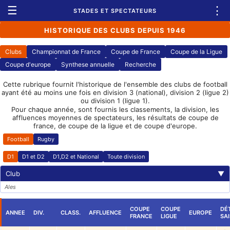
☰
⋮
STADES ET SPECTATEURS
HISTORIQUE DES CLUBS DEPUIS 1946
Clubs
Championnat de France
Coupe de France
Coupe de la Ligue
Coupe d'europe
Synthese annuelle
Recherche
Cette rubrique fournit l'historique de l'ensemble des clubs de football
ayant été au moins une fois en division 3 (national), division 2 (ligue 2)
ou division 1 (ligue 1).
Pour chaque année, sont fournis les classements, la division, les
affluences moyennes de spectateurs, les résultats de coupe de
france, de coupe de la ligue et de coupe d'europe.
Football
Rugby
D1
D1 et D2
D1,D2 et National
Toute division
Club
▼
Ales
COUPE
COUPE
DÉT
ANNEE
DIV.
CLASS.
AFFLUENCE
EUROPE
FRANCE
LIGUE
SA