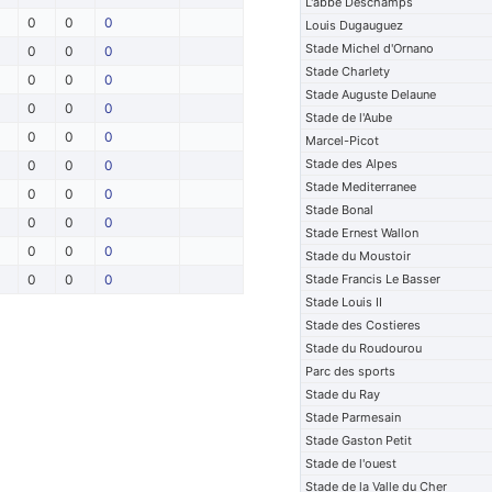
L'abbe Deschamps
0
0
0
Louis Dugauguez
Stade Michel d'Ornano
0
0
0
Stade Charlety
0
0
0
Stade Auguste Delaune
0
0
0
Stade de l'Aube
0
0
0
Marcel-Picot
Stade des Alpes
0
0
0
Stade Mediterranee
0
0
0
Stade Bonal
0
0
0
Stade Ernest Wallon
0
0
0
Stade du Moustoir
0
0
0
Stade Francis Le Basser
Stade Louis II
Stade des Costieres
Stade du Roudourou
Parc des sports
Stade du Ray
Stade Parmesain
Stade Gaston Petit
Stade de l'ouest
Stade de la Valle du Cher