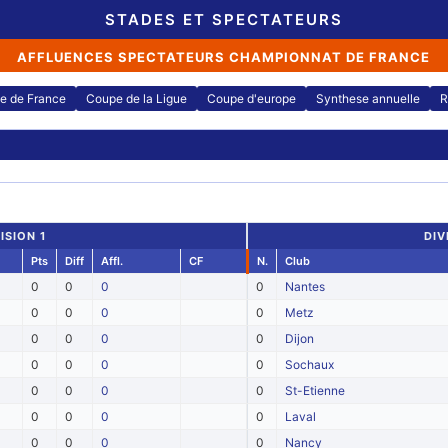
STADES ET SPECTATEURS
AFFLUENCES SPECTATEURS CHAMPIONNAT DE FRANCE
e de France
Coupe de la Ligue
Coupe d'europe
Synthese annuelle
R
ISION 1
DIV
Pts
Diff
Affl.
CF
N.
Club
0
0
0
0
Nantes
0
0
0
0
Metz
0
0
0
0
Dijon
0
0
0
0
Sochaux
0
0
0
0
St-Etienne
0
0
0
0
Laval
0
0
0
0
Nancy