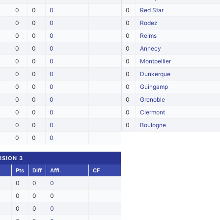
0
0
0
0
Red Star
0
0
0
0
Rodez
0
0
0
0
Reims
0
0
0
0
Annecy
0
0
0
0
Montpellier
0
0
0
0
Dunkerque
0
0
0
0
Guingamp
0
0
0
0
Grenoble
0
0
0
0
Clermont
0
0
0
0
Boulogne
0
0
0
ISION 3
Pts
Diff
Affl.
CF
0
0
0
0
0
0
0
0
0