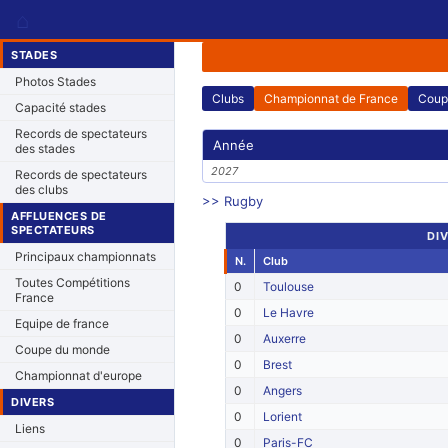
⌂
STADES
Photos Stades
Clubs
Championnat de France
Coup
Capacité stades
Records de spectateurs
Année
des stades
2027
Records de spectateurs
des clubs
>> Rugby
AFFLUENCES DE
SPECTATEURS
DIV
Principaux championnats
N.
Club
Toutes Compétitions
0
Toulouse
France
0
Le Havre
Equipe de france
0
Auxerre
Coupe du monde
0
Brest
Championnat d'europe
0
Angers
DIVERS
0
Lorient
Liens
0
Paris-FC