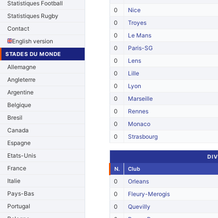
Statistiques Football
0
Nice
Statistiques Rugby
0
Troyes
Contact
0
Le Mans
English version
0
Paris-SG
STADES DU MONDE
0
Lens
Allemagne
0
Lille
Angleterre
0
Lyon
Argentine
0
Marseille
Belgique
0
Rennes
Bresil
0
Monaco
Canada
0
Strasbourg
Espagne
Etats-Unis
DIV
France
N.
Club
Italie
0
Orleans
Pays-Bas
0
Fleury-Merogis
Portugal
0
Quevilly