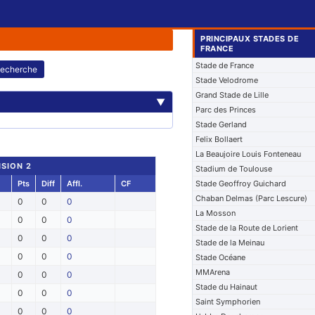
PRINCIPAUX STADES DE
FRANCE
Stade de France
echerche
Stade Velodrome
Grand Stade de Lille
▼
Parc des Princes
Stade Gerland
Felix Bollaert
La Beaujoire Louis Fonteneau
ISION 2
Stadium de Toulouse
Pts
Diff
Affl.
CF
Stade Geoffroy Guichard
Chaban Delmas (Parc Lescure)
0
0
0
La Mosson
0
0
0
Stade de la Route de Lorient
0
0
0
Stade de la Meinau
0
0
0
Stade Océane
MMArena
0
0
0
Stade du Hainaut
0
0
0
Saint Symphorien
0
0
0