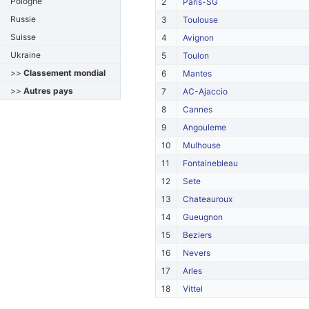
Pologne
2
Paris-SG
Russie
3
Toulouse
Suisse
4
Avignon
Ukraine
5
Toulon
>>
Classement mondial
6
Mantes
>>
Autres pays
7
AC-Ajaccio
8
Cannes
9
Angouleme
10
Mulhouse
11
Fontainebleau
12
Sete
13
Chateauroux
14
Gueugnon
15
Beziers
16
Nevers
17
Arles
18
Vittel