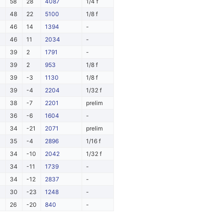
58
28
4087
1/4 f
48
22
5100
1/8 f
46
14
1394
-
46
11
2034
-
39
2
1791
-
39
2
953
1/8 f
39
-3
1130
1/8 f
39
-4
2204
1/32 f
38
-7
2201
prelim
36
-6
1604
-
34
-21
2071
prelim
35
-4
2896
1/16 f
34
-10
2042
1/32 f
34
-11
1739
-
34
-12
2837
-
30
-23
1248
-
26
-20
840
-