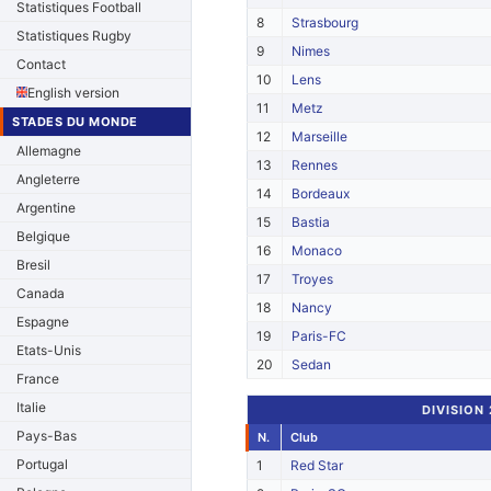
Statistiques Football
8
Strasbourg
Statistiques Rugby
9
Nimes
Contact
10
Lens
English version
11
Metz
STADES DU MONDE
12
Marseille
Allemagne
13
Rennes
Angleterre
14
Bordeaux
Argentine
15
Bastia
Belgique
16
Monaco
Bresil
17
Troyes
Canada
18
Nancy
Espagne
19
Paris-FC
Etats-Unis
20
Sedan
France
Italie
DIVISION
Pays-Bas
N.
Club
Portugal
1
Red Star