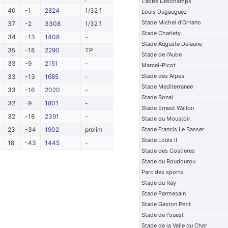
L'abbe Deschamps
40
-1
2824
1/32 f
Louis Dugauguez
Stade Michel d'Ornano
37
-2
3308
1/32 f
Stade Charlety
34
-13
1408
-
Stade Auguste Delaune
35
-18
2290
TP
Stade de l'Aube
33
-9
2151
-
Marcel-Picot
Stade des Alpes
33
-13
1685
-
Stade Mediterranee
33
-16
2020
-
Stade Bonal
32
-9
1801
-
Stade Ernest Wallon
32
-18
2391
-
Stade du Moustoir
23
-34
1902
prelim
Stade Francis Le Basser
Stade Louis II
18
-43
1445
-
Stade des Costieres
Stade du Roudourou
Parc des sports
Stade du Ray
Stade Parmesain
Stade Gaston Petit
Stade de l'ouest
Stade de la Valle du Cher