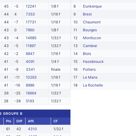
45
-5
12241
1/8 f
8
Dunkerque
44
4
7353
1/16 f
9
Brest
44
-7
17731
1/16 f
10
Chaumont
43
0
7860
1/8 f
11
Bourges
43
-4
14685
1/32 f
12
Montlucon
43
-5
11897
1/32 f
13
Cambrai
42
-2
6847
1/16 f
14
Blois
41
-5
4091
1/4 f
15
Hazebrouck
41
-9
3341
finale
16
Poitiers
41
-11
10293
1/16 f
17
Le Mans
41
-16
8986
1/16 f
18
La Rochelle
36
-25
16664
1/32 f
28
-38
5193
1/32 f
 2 GROUPE B
Pts
Diff
Affl.
CF
61
42
4310
1/32 f