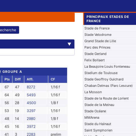
PRINCIPAUX STADES DE
FRANCE
Stade de France
echerche
Stade Velodrome
Grand Stade de Lille
▼
Parc des Princes
Stade Gerland
Felix Bollaert
La Beaujoire Louis Fonteneau
 2 GROUPE A
Stadium de Toulouse
Pts
Diff
Affl.
CF
Stade Geoffroy Guichard
Chaban Delmas (Parc Lescure)
67
47
8272
1/16 f
La Mosson
64
49
5493
1/16 f
Stade de la Route de Lorient
56
28
4500
1/8 f
Stade de la Meinau
53
19
3297
1/16 f
Stade Océane
MMArena
48
14
2980
1/8 f
Stade du Hainaut
45
16
3972
1/16 f
Saint Symphorien
41
3
2283
prelim