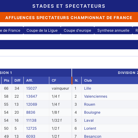
STADES ET SPECTATEURS
AFFLUENCES SPECTATEURS CHAMPIONNAT DE FRANCE
e de France
Coupe de la Ligue
Coupe d'europe
Synthese annuelle
R
SION 1
DIVISION
Pts
Diff
Affl.
CF
N.
Club
66
34
15027
vainqueur
1
Lille
58
22
13647
1/4 f
2
Valenciennes
55
13
12069
1/4 f
3
Rouen
54
20
8836
1/8 f
4
Boulogne
54
16
11138
1/32 f
5
Laval
50
5
12725
1/2 f
6
Lorient
49
13
6093
1/2 f
7
Besancon