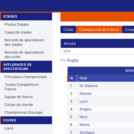
⌂
STADES
Photos Stades
Clubs
Championnat de France
Coup
Capacité stades
Records de spectateurs
Année
des stades
1974
Records de spectateurs
des clubs
>> Rugby
AFFLUENCES DE
SPECTATEURS
DIVI
Principaux championnats
N.
Club
Toutes Compétitions
1
St-Etienne
France
2
Nantes
Equipe de france
3
Lyon
Coupe du monde
4
Angers
Championnat d'europe
5
Nice
DIVERS
6
Reims
Liens
7
Sochaux